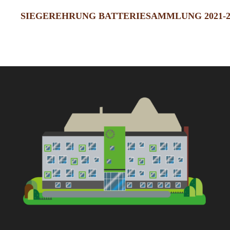
BEITRAGSNAVIG
SIEGEREHRUNG BATTERIESAMMLUNG 2021-2
Previous
Post