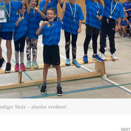
diger Stolz – absolut verdient!
NEXT