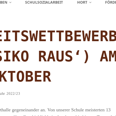
EBEN
SCHULSOZIALARBEIT
HORT
FÖRD
EITSWETTBEWER
SIKO RAUS‘) A
KTOBER
Admin
By
ries
jahr 2022/23
thalle gegeneinander an. Von unserer Schule meisterten 13