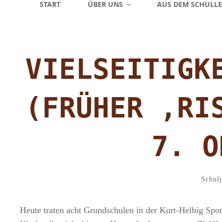
START
ÜBER UNS
AUS DEM SCHULL
VIELSEITIGK
(FRÜHER ‚RI
7. O
Catego
Schul
Heute traten acht Grundschulen in der Kurt-Helbig Spor