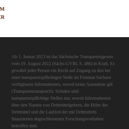
AM
ER
Ab 1. Januar 2023 ist das Sächsische Transparenzgesetz
vom 19. August 2022 (Sächs-GVBl. S. 486) in Kraft. Es
gewährt jeder Person ein Recht auf Zugang zu den bei
einer transparenzpflichtigen Stelle im Freistaat Sachsen
verfügbaren Informationen, soweit keine Ausnahme gilt
(Transparenzanspruch). Schulen sind
transparenzpflichtige Stellen nur, soweit Informationen
über den Namen von Drittmittelgebern, die Höhe der
Drittmittel und die Laufzeit der mit Drittmitteln
finanzierten abgeschlossenen Forschungsvorhaben
betroffen sind.