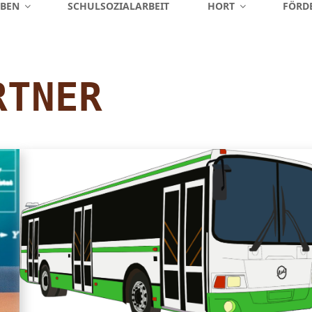
EBEN
SCHULSOZIALARBEIT
HORT
FÖRD
RTNER