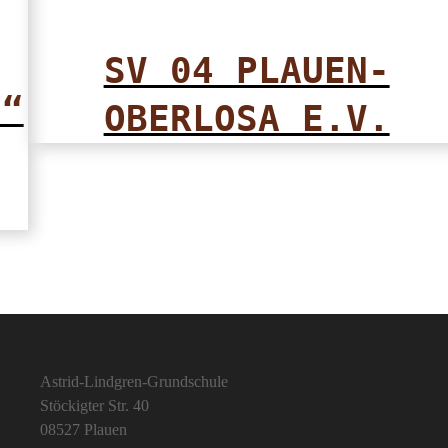
SV 04 PLAUEN-
E“
OBERLOSA E.V.
Astrid-Lindgren-Grundschule
Stöckigter Str. 40
08527 Plauen