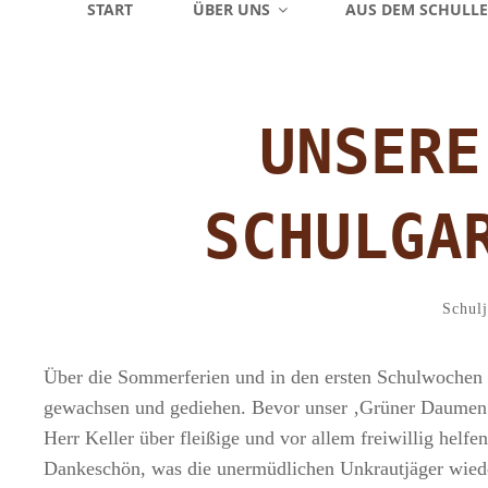
START
ÜBER UNS
AUS DEM SCHULL
UNSERE
SCHULGA
Catego
Schul
Über die Sommerferien und in den ersten Schulwochen i
gewachsen und gediehen. Bevor unser ‚Grüner Daumen Kr
Herr Keller über fleißige und vor allem freiwillig helfe
Dankeschön, was die unermüdlichen Unkrautjäger wiede