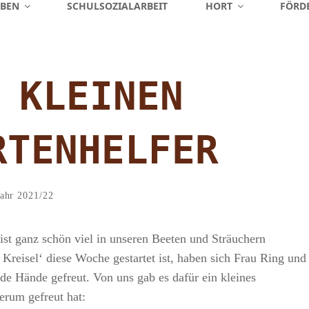
EBEN
SCHULSOZIALARBEIT
HORT
FÖRD
 KLEINEN
RTENHELFER
Admin
By
ries
jahr 2021/22
st ganz schön viel in unseren Beeten und Sträuchern
eisel‘ diese Woche gestartet ist, haben sich Frau Ring und
nde Hände gefreut. Von uns gab es dafür ein kleines
rum gefreut hat: