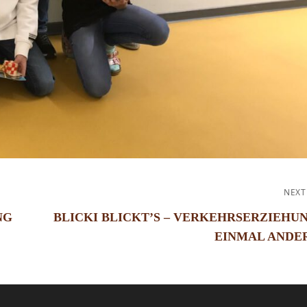
ATION
NEXT
NG
BLICKI BLICKT’S – VERKEHRSERZIEHU
EINMAL ANDE
Next
Post