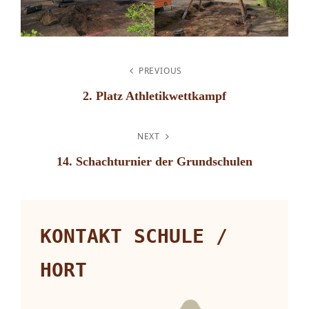
BEITRAGSNAVIGATION
PREVIOUS
2. Platz Athletikwettkampf
Previous
Post
NEXT
14. Schachturnier der Grundschulen
Next
Post
KONTAKT SCHULE /
HORT